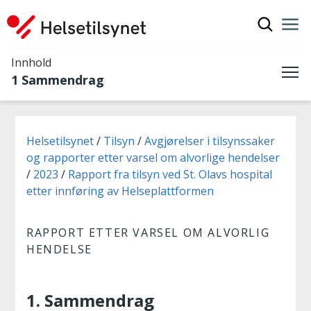
Vis søkef
Nav
Luk
Innhold
1 Sammendrag
Me
Du er her:
Helsetilsynet
Tilsyn
Avgjørelser i tilsynssaker
og rapporter etter varsel om alvorlige hendelser
2023
Rapport fra tilsyn ved St. Olavs hospital
etter innføring av Helseplattformen
RAPPORT ETTER VARSEL OM ALVORLIG
HENDELSE
1. Sammendrag