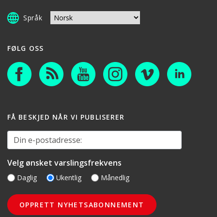
Språk
FØLG OSS
FÅ BESKJED NÅR VI PUBLISERER
Din e-postadresse:
Velg ønsket varslingsfrekvens
Daglig
Ukentlig
Månedlig