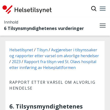
Vis søkef
Nav
Luk
Innhold
6 Tilsynsmyndighetenes vurderinger
Me
Du er her:
Helsetilsynet
Tilsyn
Avgjørelser i tilsynssaker
og rapporter etter varsel om alvorlige hendelser
2023
Rapport fra tilsyn ved St. Olavs hospital
etter innføring av Helseplattformen
RAPPORT ETTER VARSEL OM ALVORLIG
HENDELSE
6. Tilsynsmyndighetenes