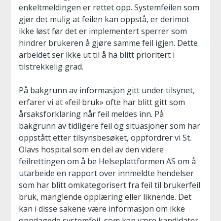
enkeltmeldingen er rettet opp. Systemfeilen som
gjør det mulig at feilen kan oppstå, er derimot
ikke løst før det er implementert sperrer som
hindrer brukeren å gjøre samme feil igjen. Dette
arbeidet ser ikke ut til å ha blitt prioritert i
tilstrekkelig grad.
På bakgrunn av informasjon gitt under tilsynet,
erfarer vi at «feil bruk» ofte har blitt gitt som
årsaksforklaring når feil meldes inn. På
bakgrunn av tidligere feil og situasjoner som har
oppstått etter tilsynsbesøket, oppfordrer vi St.
Olavs hospital som en del av den videre
feilrettingen om å be Helseplattformen AS om å
utarbeide en rapport over innmeldte hendelser
som har blitt omkategorisert fra feil til brukerfeil
bruk, manglende opplæring eller liknende. Det
kan i disse sakene være informasjon om ikke
oppdagede systemfeil, som kan være kandidater