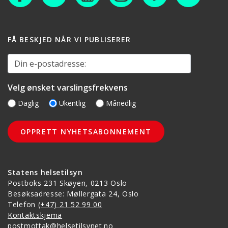
FÅ BESKJED NÅR VI PUBLISERER
Din e-postadresse:
Velg ønsket varslingsfrekvens
Daglig
Ukentlig
Månedlig
Statens helsetilsyn
Postboks 231 Skøyen, 0213 Oslo
Besøksadresse: Møllergata 24, Oslo
Telefon
(+47) 21 52 99 00
Kontaktskjema
postmottak@helsetilsynet.no