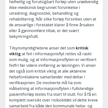
helhetlig og forutsigbart forløp uten unødvendig
ikke-medisinsk begrunnet forsinkelse i
utredning, diagnostikk, behandling og
rehabilitering. Når slike forløp forsinkes uten at
de ansvarlige i foretaket klarer å finne årsaken
eller å gjennomføre tiltak, er det svært
bekymringsfullt.
Tilsynsmyndighetene anser det som
kritisk
viktig
at feil i informasjonsflyt rettes så raskt
som mulig, og at informasjonsflyten er verifisert
feilfri før videre innføring av løsningen. Vi anser
det også som kritisk viktig at alle aktørene
helseforetakene samarbeider med deltar i
verifikasjonen. De involverte må ha som
målsetning at informasjonsflyten i fullstendige
pasientforløp testes fra start til slutt. For å få en
komplett oversikt over risikobildet vil dette kreve
samarbeid fra både den kommunale helse- og