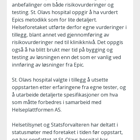
anbefalinger om både risikovurderinger og
testing. St. Olavs hospital oppgir å ha vurdert
Epics metodikk som for lite detaljert.
Helseforetaket utførte derfor egne vurderinger i
tillegg, blant annet ved gjennomføring av
risikovurderinger ned til klinikknivå. Det oppgis
også å ha blitt brukt mer tid på bygging og
testing av løsningen enn det som er vanlig ved
innføring av løsninger fra Epic.
St. Olavs hospital valgte i tillegg å utsette
oppstarten etter erfaringene fra egne tester, og
å utarbeide detaljerte spesifikasjoner om hva
som måtte forbedres i samarbeid med
Helseplattformen AS.
Helsetilsynet og Statsforvalteren har deltatt i
statusmøter med foretaket i tiden før oppstart,
og har oppfattet at St. Olavs hospital har