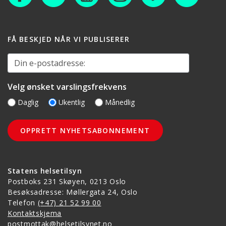
FÅ BESKJED NÅR VI PUBLISERER
Din e-postadresse:
Velg ønsket varslingsfrekvens
Daglig
Ukentlig
Månedlig
Statens helsetilsyn
Postboks 231 Skøyen, 0213 Oslo
Besøksadresse: Møllergata 24, Oslo
Telefon
(+47) 21 52 99 00
Kontaktskjema
postmottak@helsetilsynet.no