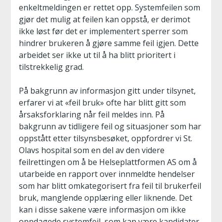
enkeltmeldingen er rettet opp. Systemfeilen som
gjør det mulig at feilen kan oppstå, er derimot
ikke løst før det er implementert sperrer som
hindrer brukeren å gjøre samme feil igjen. Dette
arbeidet ser ikke ut til å ha blitt prioritert i
tilstrekkelig grad.
På bakgrunn av informasjon gitt under tilsynet,
erfarer vi at «feil bruk» ofte har blitt gitt som
årsaksforklaring når feil meldes inn. På
bakgrunn av tidligere feil og situasjoner som har
oppstått etter tilsynsbesøket, oppfordrer vi St.
Olavs hospital som en del av den videre
feilrettingen om å be Helseplattformen AS om å
utarbeide en rapport over innmeldte hendelser
som har blitt omkategorisert fra feil til brukerfeil
bruk, manglende opplæring eller liknende. Det
kan i disse sakene være informasjon om ikke
oppdagede systemfeil, som kan være kandidater