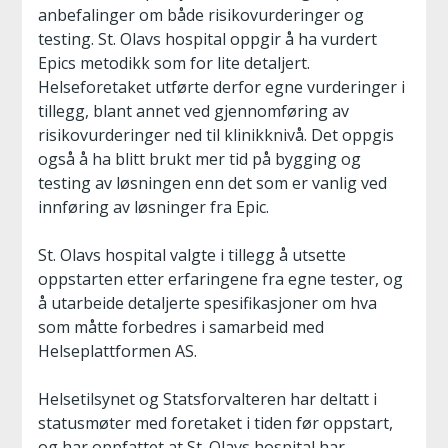
anbefalinger om både risikovurderinger og
testing. St. Olavs hospital oppgir å ha vurdert
Epics metodikk som for lite detaljert.
Helseforetaket utførte derfor egne vurderinger i
tillegg, blant annet ved gjennomføring av
risikovurderinger ned til klinikknivå. Det oppgis
også å ha blitt brukt mer tid på bygging og
testing av løsningen enn det som er vanlig ved
innføring av løsninger fra Epic.
St. Olavs hospital valgte i tillegg å utsette
oppstarten etter erfaringene fra egne tester, og
å utarbeide detaljerte spesifikasjoner om hva
som måtte forbedres i samarbeid med
Helseplattformen AS.
Helsetilsynet og Statsforvalteren har deltatt i
statusmøter med foretaket i tiden før oppstart,
og har oppfattet at St. Olavs hospital har