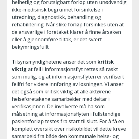
helhetlig og forutsigbart forløp uten unødvendig
ikke-medisinsk begrunnet forsinkelse i
utredning, diagnostikk, behandling og
rehabilitering. Når slike forløp forsinkes uten at
de ansvarlige i foretaket klarer å finne årsaken
eller å gjennomføre tiltak, er det svært
bekymringsfullt.
Tilsynsmyndighetene anser det som
kritisk
viktig
at feil i informasjonsflyt rettes så raskt
som mulig, og at informasjonsflyten er verifisert
feilfri før videre innføring av løsningen. Vi anser
det også som kritisk viktig at alle aktørene
helseforetakene samarbeider med deltar i
verifikasjonen. De involverte må ha som
målsetning at informasjonsflyten i fullstendige
pasientforløp testes fra start til slutt. For å få en
komplett oversikt over risikobildet vil dette kreve
samarbeid fra både den kommunale helse- og