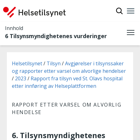
Vis søkef
Nav
Luk
Innhold
6 Tilsynsmyndighetenes vurderinger
Me
Du er her:
Helsetilsynet
Tilsyn
Avgjørelser i tilsynssaker
og rapporter etter varsel om alvorlige hendelser
2023
Rapport fra tilsyn ved St. Olavs hospital
etter innføring av Helseplattformen
RAPPORT ETTER VARSEL OM ALVORLIG
HENDELSE
6. Tilsynsmyndighetenes