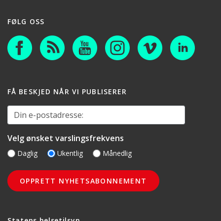
FØLG OSS
FÅ BESKJED NÅR VI PUBLISERER
Din e-postadresse:
Velg ønsket varslingsfrekvens
Daglig
Ukentlig
Månedlig
Statens helsetilsyn