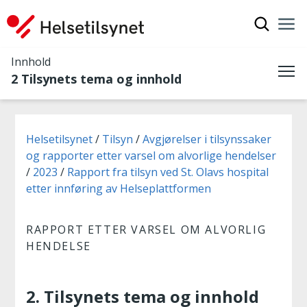
Vis søkef
Nav
Luk
Innhold
2 Tilsynets tema og innhold
Me
Du er her:
Helsetilsynet
Tilsyn
Avgjørelser i tilsynssaker
og rapporter etter varsel om alvorlige hendelser
2023
Rapport fra tilsyn ved St. Olavs hospital
etter innføring av Helseplattformen
RAPPORT ETTER VARSEL OM ALVORLIG
HENDELSE
2. Tilsynets tema og innhold