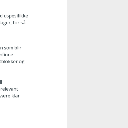
d uspesifikke
ager, for så
n som blir
enfinne
atblokker og
ll
 relevant
 være klar