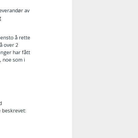
leverandør av
g
jensto å rette
så over 2
anger har fått
, noe som i
d
 beskrevet: