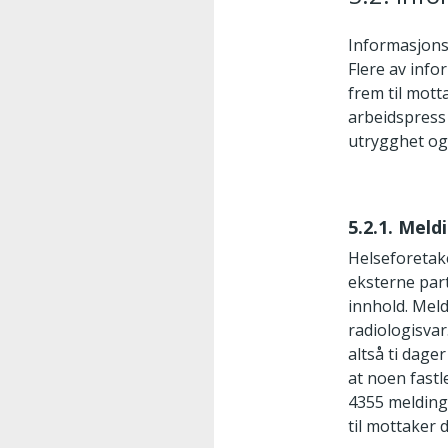
Informasjonsf
Flere av inf
frem til mot
arbeidspress
utrygghet og
5.2.1. Meld
Helseforetake
eksterne part
innhold. Meld
radiologisvar
altså ti dage
at noen fastl
4355 melding
til mottaker