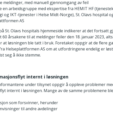
e meldinger, med manuell gjennomgang av feil
e en arbeidsgruppe med ekspertise fra HEMIT HF (tjeneste
i og IKT-tjenester i Helse Midt-Norge), St. Olavs hospital o
attformen AS
å St. Olavs hospitals hjemmeside indikerer at det fortsatt g
lt 60 årsakene til at meldinger feiler den 18. januar 2023, alt
 at løsningen ble tatt i bruk. Foretaket oppgir at de flere g
fra Helseplattformen AS om at utfordringene endelig er løst
vist seg å ikke stemme.
rmasjonsflyt internt i løsningen
informantene under tilsynet oppgir å oppleve problemer me
flyt internt i løsningen. Mange av de samme problemene ble
sjon som forsvinner, herunder
nvisninger til andre avdelinger