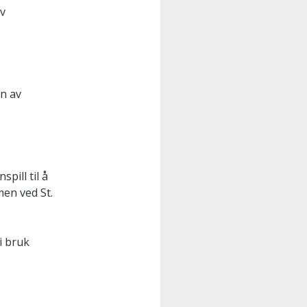
av
nn av
spill til å
men ved St.
i bruk