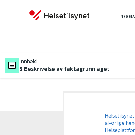
REGEL
Innhold
5 Beskrivelse av faktagrunnlaget
Du er her:
Helsetilsynet
alvorlige hen
Helseplattf