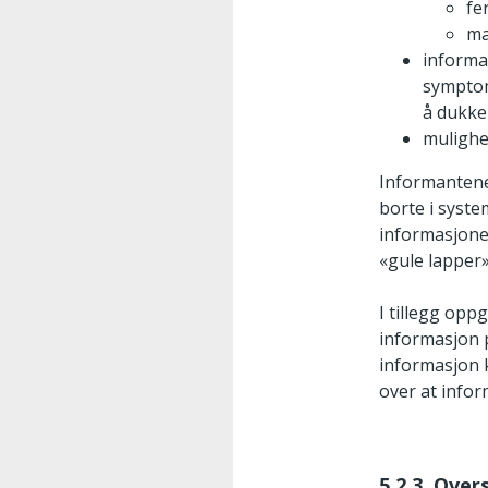
fe
ma
informa
symptom
å dukke
mulighet
Informantene 
borte i syste
informasjone
«gule lapper»
I tillegg opp
informasjon p
informasjon k
over at infor
5.2.3. Over