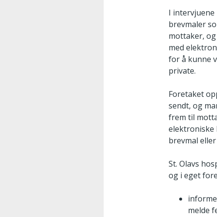
I intervjuene
brevmaler som
mottaker, og 
med elektron
for å kunne v
private.
Foretaket opp
sendt, og man
frem til mott
elektroniske 
brevmal eller
St. Olavs hos
og i eget for
informe
melde fe