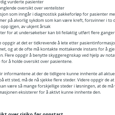
rdig vurderte pasienter
nglende oversikt over ventelister
sjon som inngår i diagnostisk pakkeforløp for pasienter me
er på alvorlig sykdom som kan være kreft, forsvinner i to d
 opp igjen, av ukjent årsak
er for at undersøkelser kan bli feilaktig utført flere ganger
oppgir at det er tidkrevende å lete etter pasientinformasjo
met, og at de ofte må kontakte mottakende instans for å gj
n. Flere oppgir å benytte skyggeregnskap ved hjelp av not
 for å holde oversikt over pasientene.
gir informantene at der de tidligere kunne innhente all aktue
å ett sted, må de nå sjekke flere steder. Videre oppgir de at
an være så mange forskjellige steder i løsningen, at de må
masjonen eksisterer for å aktivt kunne innhente den.
sikt over risiko før oppstart