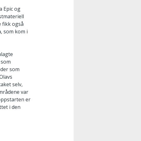
a Epic og
stmateriell
e fikk også
vå, som kom i
nlagte
å som
råder som
 Olavs
aket selv,
områdene var
oppstarten er
ttet i den