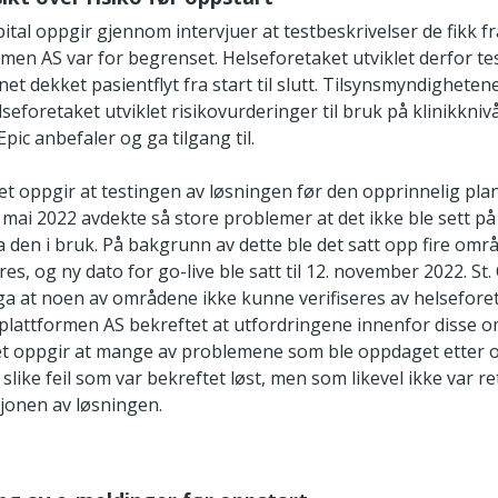
pital oppgir gjennom intervjuer at testbeskrivelser de fikk fr
men AS var for begrenset. Helseforetaket utviklet derfor te
et dekket pasientflyt fra start til slutt. Tilsynsmyndigheten
lseforetaket utviklet risikovurderinger til bruk på klinikkni
t Epic anbefaler og ga tilgang til.
t oppgir at testingen av løsningen før den opprinnelig pla
 mai 2022 avdekte så store problemer at det ikke ble sett p
ta den i bruk. På bakgrunn av dette ble det satt opp fire om
es, og ny dato for go-live ble satt til 12. november 2022. St.
a at noen av områdene ikke kunne verifiseres av helseforet
plattformen AS bekreftet at utfordringene innenfor disse 
ket oppgir at mange av problemene som ble oppdaget etter 
 slike feil som var bekreftet løst, men som likevel ikke var re
sjonen av løsningen.