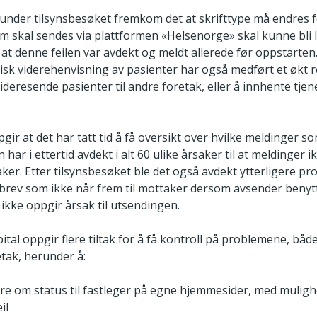
 under tilsynsbesøket fremkom det at skrifttype må endres f
 skal sendes via plattformen «Helsenorge» skal kunne bli l
at denne feilen var avdekt og meldt allerede før oppstarte
isk viderehenvisning av pasienter har også medført et økt
ideresende pasienter til andre foretak, eller å innhente tjen
gir at det har tatt tid å få oversikt over hvilke meldinger so
 har i ettertid avdekt i alt 60 ulike årsaker til at meldinger
aker. Etter tilsynsbesøket ble det også avdekt ytterligere 
brev som ikke når frem til mottaker dersom avsender benytt
 ikke oppgir årsak til utsendingen.
pital oppgir flere tiltak for å få kontroll på problemene, båd
etak, herunder å:
re om status til fastleger på egne hjemmesider, med muligh
il