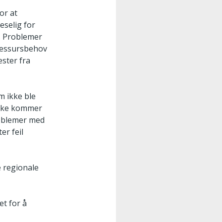
or at
eselig for
n. Problemer
 ressursbehov
ester fra
m ikke ble
 ikke kommer
problemer med
er feil
e regionale
et for å