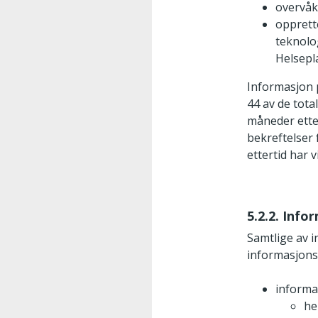
overvåk
opprett
teknolog
Helsepl
Informasjon p
44 av de tota
måneder etter
bekreftelser 
ettertid har 
5.2.2. Info
Samtlige av 
informasjons
informa
he