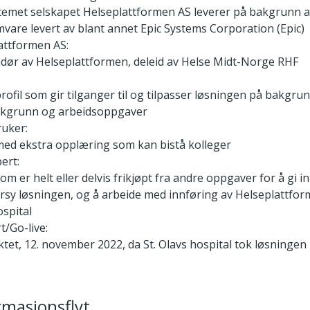
temet selskapet Helseplattformen AS leverer på bakgrunn 
vare levert av blant annet Epic Systems Corporation (Epic)
attformen AS:
dør av Helseplattformen, deleid av Helse Midt-Norge RHF
rofil som gir tilganger til og tilpasser løsningen på bakgru
akgrunn og arbeidsoppgaver
uker:
med ekstra opplæring som kan bistå kolleger
ert:
om er helt eller delvis frikjøpt fra andre oppgaver for å gi inn
rsy løsningen, og å arbeide med innføring av Helseplattfor
ospital
t/Go-live:
tet, 12. november 2022, da St. Olavs hospital tok løsningen 
rmasjonsflyt