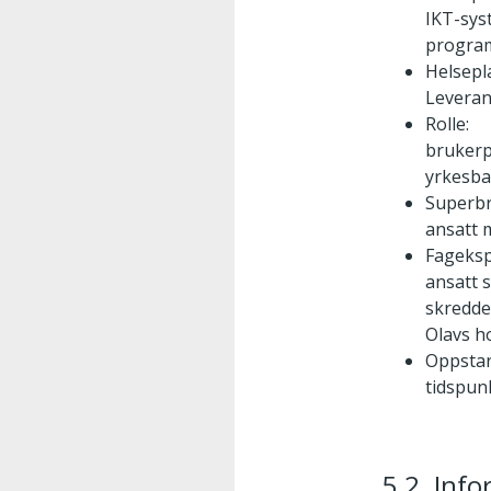
IKT-sys
program
Helsepl
Leveran
Rolle:
brukerp
yrkesb
Superbr
ansatt 
Fageksp
ansatt s
skredde
Olavs h
Oppstar
tidspunk
5.2. Info