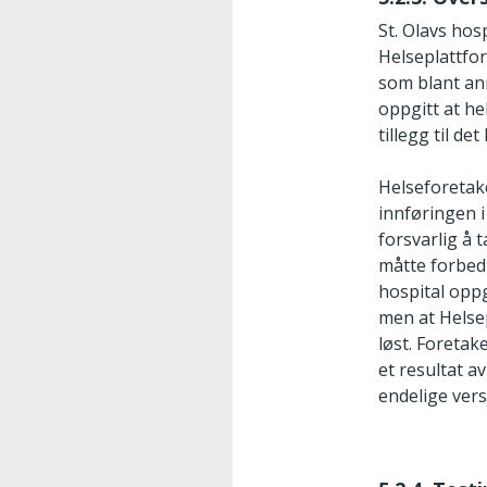
St. Olavs hos
Helseplattfor
som blant ann
oppgitt at he
tillegg til de
Helseforetake
innføringen i
forsvarlig å 
måtte forbedr
hospital oppg
men at Helse
løst. Foreta
et resultat av
endelige ver