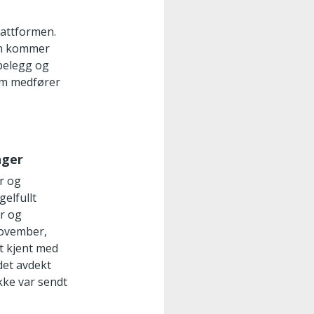
lattformen.
on kommer
tbelegg og
som medfører
nger
er og
elfullt
er og
 november,
rt kjent med
det avdekt
kke var sendt