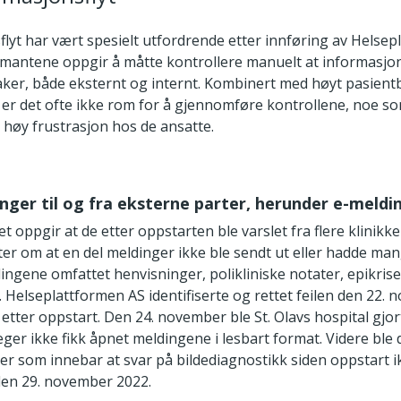
lyt har vært spesielt utfordrende etter innføring av Helsep
ormantene oppgir å måtte kontrollere manuelt at informasj
taker, både eksternt og internt. Kombinert med høyt pasien
 er det ofte ikke rom for å gjennomføre kontrollene, noe 
 høy frustrasjon hos de ansatte.
inger til og fra eksterne parter, herunder e-meldi
t oppgir at de etter oppstarten ble varslet fra flere klinikk
er om at en del meldinger ikke ble sendt ut eller hadde mang
ingene omfattet henvisninger, polikliniske notater, epikris
. Helseplattformen AS identifiserte og rettet feilen den 22.
r etter oppstart. Den 24. november ble St. Olavs hospital gjo
eger ikke fikk åpnet meldingene i lesbart format. Videre ble 
er som innebar at svar på bildediagnostikk siden oppstart i
 den 29. november 2022.