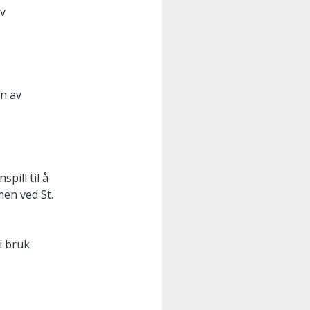
av
nn av
spill til å
men ved St.
i bruk