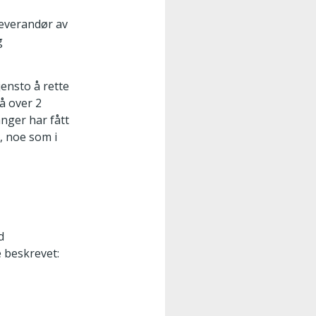
leverandør av
g
jensto å rette
så over 2
anger har fått
, noe som i
d
 beskrevet: