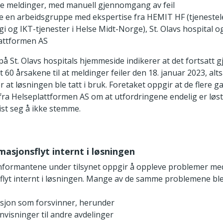
e meldinger, med manuell gjennomgang av feil
e en arbeidsgruppe med ekspertise fra HEMIT HF (tjeneste
i og IKT-tjenester i Helse Midt-Norge), St. Olavs hospital o
attformen AS
å St. Olavs hospitals hjemmeside indikerer at det fortsatt g
lt 60 årsakene til at meldinger feiler den 18. januar 2023, alt
 at løsningen ble tatt i bruk. Foretaket oppgir at de flere g
fra Helseplattformen AS om at utfordringene endelig er løst
vist seg å ikke stemme.
rmasjonsflyt internt i løsningen
informantene under tilsynet oppgir å oppleve problemer me
flyt internt i løsningen. Mange av de samme problemene ble
sjon som forsvinner, herunder
nvisninger til andre avdelinger