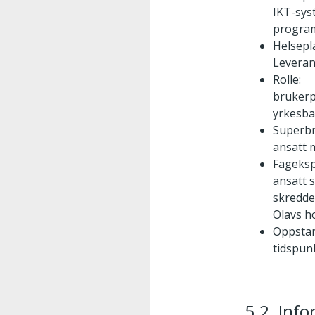
IKT-sys
program
Helsepl
Leveran
Rolle:
brukerp
yrkesb
Superbr
ansatt 
Fageksp
ansatt s
skredde
Olavs h
Oppstar
tidspunk
5.2. Info