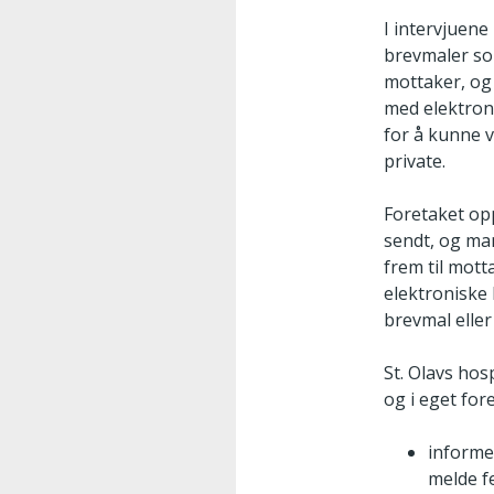
I intervjuene
brevmaler som
mottaker, og 
med elektron
for å kunne v
private.
Foretaket opp
sendt, og man
frem til mott
elektroniske 
brevmal eller
St. Olavs hos
og i eget for
informe
melde fe