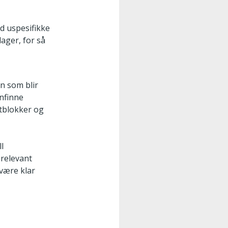
d uspesifikke
ager, for så
n som blir
enfinne
atblokker og
ll
 relevant
 være klar