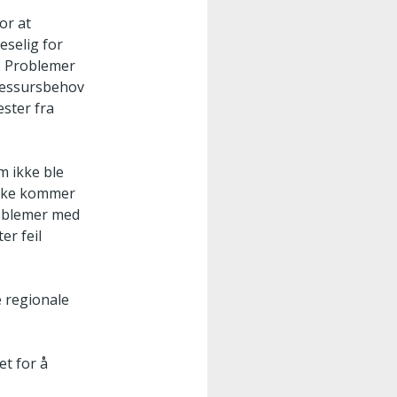
or at
eselig for
n. Problemer
 ressursbehov
ester fra
m ikke ble
 ikke kommer
problemer med
er feil
e regionale
et for å