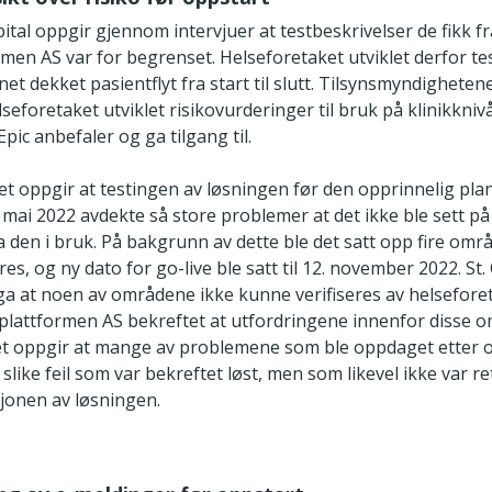
pital oppgir gjennom intervjuer at testbeskrivelser de fikk fr
men AS var for begrenset. Helseforetaket utviklet derfor te
et dekket pasientflyt fra start til slutt. Tilsynsmyndigheten
lseforetaket utviklet risikovurderinger til bruk på klinikkni
t Epic anbefaler og ga tilgang til.
t oppgir at testingen av løsningen før den opprinnelig pla
 mai 2022 avdekte så store problemer at det ikke ble sett p
ta den i bruk. På bakgrunn av dette ble det satt opp fire om
es, og ny dato for go-live ble satt til 12. november 2022. St.
a at noen av områdene ikke kunne verifiseres av helseforet
plattformen AS bekreftet at utfordringene innenfor disse 
ket oppgir at mange av problemene som ble oppdaget etter 
 slike feil som var bekreftet løst, men som likevel ikke var re
sjonen av løsningen.