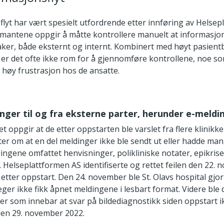
lyt har vært spesielt utfordrende etter innføring av Helsep
ormantene oppgir å måtte kontrollere manuelt at informasj
taker, både eksternt og internt. Kombinert med høyt pasien
 er det ofte ikke rom for å gjennomføre kontrollene, noe 
 høy frustrasjon hos de ansatte.
inger til og fra eksterne parter, herunder e-meldi
t oppgir at de etter oppstarten ble varslet fra flere klinikk
er om at en del meldinger ikke ble sendt ut eller hadde mang
ingene omfattet henvisninger, polikliniske notater, epikris
. Helseplattformen AS identifiserte og rettet feilen den 22.
r etter oppstart. Den 24. november ble St. Olavs hospital gjo
eger ikke fikk åpnet meldingene i lesbart format. Videre ble 
er som innebar at svar på bildediagnostikk siden oppstart i
 den 29. november 2022.