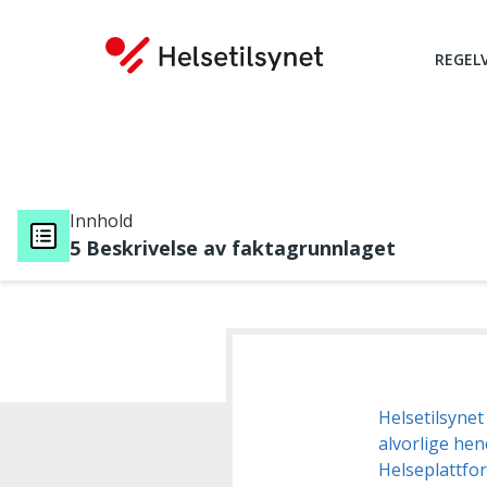
REGEL
Innhold
5 Beskrivelse av faktagrunnlaget
Du er her:
Helsetilsynet
alvorlige hen
Helseplattf