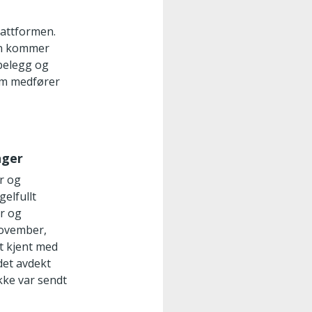
lattformen.
on kommer
tbelegg og
som medfører
nger
er og
elfullt
er og
 november,
rt kjent med
det avdekt
kke var sendt