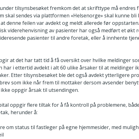
 under tilsynsbesøket fremkom det at skrifttype må endres f
 skal sendes via plattformen «Helsenorge» skal kunne bli l
at denne feilen var avdekt og meldt allerede før oppstarte
isk viderehenvisning av pasienter har også medført et økt
ideresende pasienter til andre foretak, eller å innhente tjen
gir at det har tatt tid å få oversikt over hvilke meldinger so
 har i ettertid avdekt i alt 60 ulike årsaker til at meldinger
aker. Etter tilsynsbesøket ble det også avdekt ytterligere 
brev som ikke når frem til mottaker dersom avsender benytt
 ikke oppgir årsak til utsendingen.
pital oppgir flere tiltak for å få kontroll på problemene, båd
etak, herunder å:
re om status til fastleger på egne hjemmesider, med muligh
il