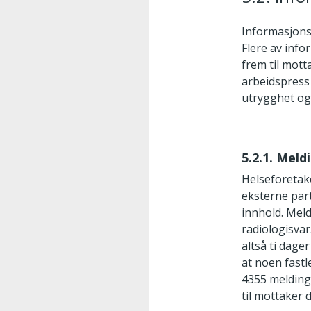
Informasjonsf
Flere av inf
frem til mot
arbeidspress
utrygghet og
5.2.1. Meld
Helseforetake
eksterne part
innhold. Meld
radiologisvar
altså ti dage
at noen fastl
4355 melding
til mottaker