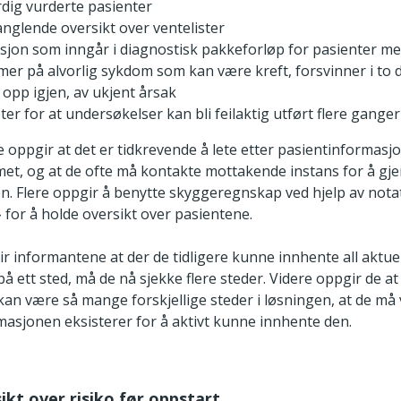
rdig vurderte pasienter
nglende oversikt over ventelister
sjon som inngår i diagnostisk pakkeforløp for pasienter me
er på alvorlig sykdom som kan være kreft, forsvinner i to d
 opp igjen, av ukjent årsak
er for at undersøkelser kan bli feilaktig utført flere ganger
oppgir at det er tidkrevende å lete etter pasientinformasjo
met, og at de ofte må kontakte mottakende instans for å gj
n. Flere oppgir å benytte skyggeregnskap ved hjelp av not
 for å holde oversikt over pasientene.
gir informantene at der de tidligere kunne innhente all aktue
å ett sted, må de nå sjekke flere steder. Videre oppgir de at
an være så mange forskjellige steder i løsningen, at de må
masjonen eksisterer for å aktivt kunne innhente den.
sikt over risiko før oppstart