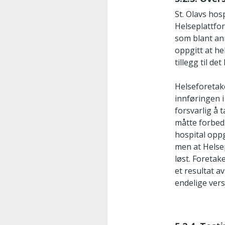
St. Olavs hos
Helseplattfor
som blant ann
oppgitt at he
tillegg til de
Helseforetake
innføringen i
forsvarlig å 
måtte forbedr
hospital oppg
men at Helse
løst. Foreta
et resultat av
endelige ver