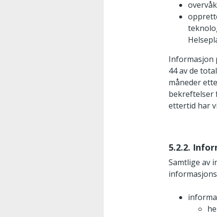
overvåk
opprett
teknolog
Helsepl
Informasjon p
44 av de tota
måneder etter
bekreftelser 
ettertid har 
5.2.2. Info
Samtlige av 
informasjons
informa
he