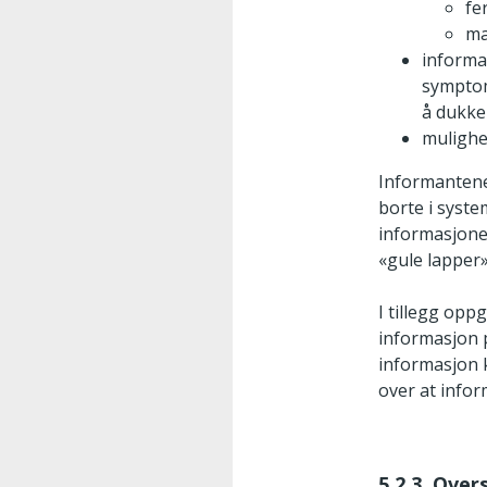
fe
ma
informa
symptom
å dukke
mulighet
Informantene 
borte i syste
informasjone
«gule lapper»
I tillegg opp
informasjon p
informasjon k
over at infor
5.2.3. Over