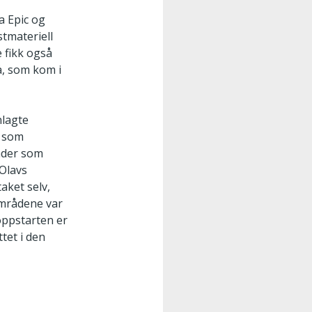
a Epic og
stmateriell
e fikk også
vå, som kom i
nlagte
å som
råder som
 Olavs
aket selv,
områdene var
oppstarten er
ttet i den