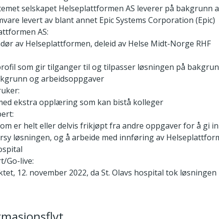
temet selskapet Helseplattformen AS leverer på bakgrunn 
vare levert av blant annet Epic Systems Corporation (Epic)
attformen AS:
dør av Helseplattformen, deleid av Helse Midt-Norge RHF
rofil som gir tilganger til og tilpasser løsningen på bakgru
akgrunn og arbeidsoppgaver
uker:
med ekstra opplæring som kan bistå kolleger
ert:
om er helt eller delvis frikjøpt fra andre oppgaver for å gi inn
rsy løsningen, og å arbeide med innføring av Helseplattfor
ospital
t/Go-live:
tet, 12. november 2022, da St. Olavs hospital tok løsningen 
rmasjonsflyt