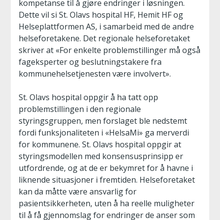
kompetanse til å gjøre endringer i løsningen.
Dette vil si St. Olavs hospital HF, Hemit HF og
Helseplattformen AS, i samarbeid med de andre
helseforetakene. Det regionale helseforetaket
skriver at «For enkelte problemstillinger må også
fageksperter og beslutningstakere fra
kommunehelsetjenesten være involvert».
St. Olavs hospital oppgir å ha tatt opp
problemstillingen i den regionale
styringsgruppen, men forslaget ble nedstemt
fordi funksjonaliteten i «HelsaMi» ga merverdi
for kommunene. St. Olavs hospital oppgir at
styringsmodellen med konsensusprinsipp er
utfordrende, og at de er bekymret for å havne i
liknende situasjoner i fremtiden. Helseforetaket
kan da måtte være ansvarlig for
pasientsikkerheten, uten å ha reelle muligheter
til å få gjennomslag for endringer de anser som