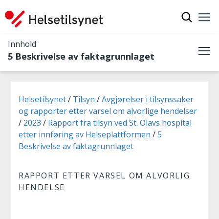
Vis søkef
Nav
Luk
Innhold
5 Beskrivelse av faktagrunnlaget
Me
Du er her:
Helsetilsynet
Tilsyn
Avgjørelser i tilsynssaker
og rapporter etter varsel om alvorlige hendelser
2023
Rapport fra tilsyn ved St. Olavs hospital
etter innføring av Helseplattformen
5
Beskrivelse av faktagrunnlaget
RAPPORT ETTER VARSEL OM ALVORLIG
HENDELSE