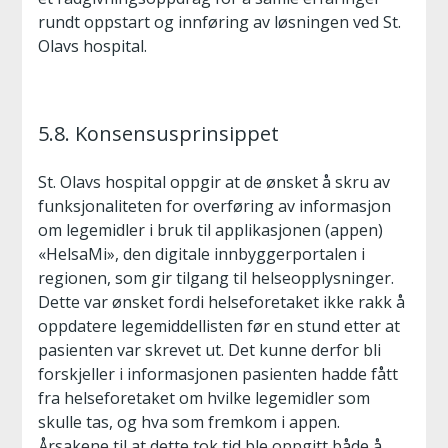
rundt oppstart og innføring av løsningen ved St.
Olavs hospital.
5.8. Konsensusprinsippet
St. Olavs hospital oppgir at de ønsket å skru av
funksjonaliteten for overføring av informasjon
om legemidler i bruk til applikasjonen (appen)
«HelsaMi», den digitale innbyggerportalen i
regionen, som gir tilgang til helseopplysninger.
Dette var ønsket fordi helseforetaket ikke rakk å
oppdatere legemiddellisten før en stund etter at
pasienten var skrevet ut. Det kunne derfor bli
forskjeller i informasjonen pasienten hadde fått
fra helseforetaket om hvilke legemidler som
skulle tas, og hva som fremkom i appen.
Årsakene til at dette tok tid ble oppgitt både å