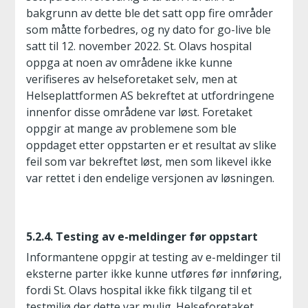
bakgrunn av dette ble det satt opp fire områder
som måtte forbedres, og ny dato for go-live ble
satt til 12. november 2022. St. Olavs hospital
oppga at noen av områdene ikke kunne
verifiseres av helseforetaket selv, men at
Helseplattformen AS bekreftet at utfordringene
innenfor disse områdene var løst. Foretaket
oppgir at mange av problemene som ble
oppdaget etter oppstarten er et resultat av slike
feil som var bekreftet løst, men som likevel ikke
var rettet i den endelige versjonen av løsningen.
5.2.4. Testing av e-meldinger før oppstart
Informantene oppgir at testing av e-meldinger til
eksterne parter ikke kunne utføres før innføring,
fordi St. Olavs hospital ikke fikk tilgang til et
testmiljø der dette var mulig. Helseforetaket