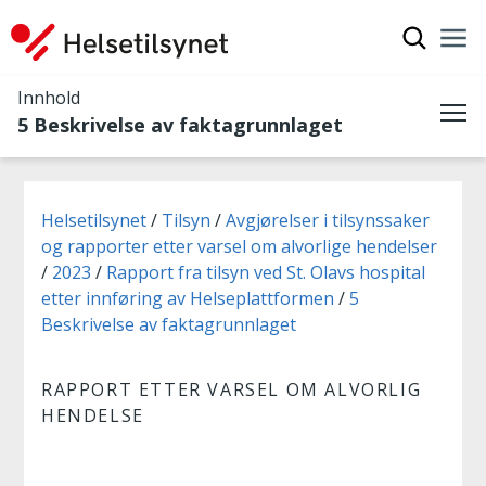
Vis søkef
Nav
Luk
Innhold
5 Beskrivelse av faktagrunnlaget
Me
Du er her:
Helsetilsynet
Tilsyn
Avgjørelser i tilsynssaker
og rapporter etter varsel om alvorlige hendelser
2023
Rapport fra tilsyn ved St. Olavs hospital
etter innføring av Helseplattformen
5
Beskrivelse av faktagrunnlaget
RAPPORT ETTER VARSEL OM ALVORLIG
HENDELSE