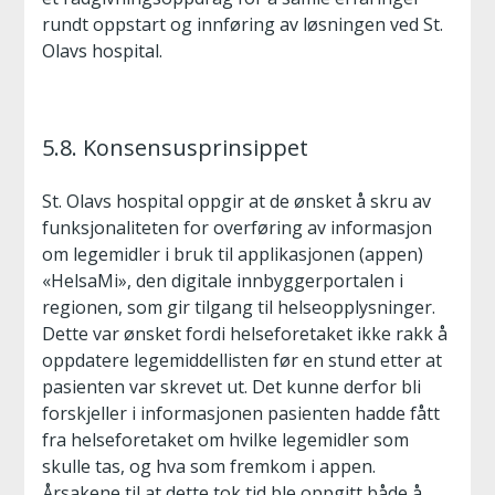
rundt oppstart og innføring av løsningen ved St.
Olavs hospital.
5.8. Konsensusprinsippet
St. Olavs hospital oppgir at de ønsket å skru av
funksjonaliteten for overføring av informasjon
om legemidler i bruk til applikasjonen (appen)
«HelsaMi», den digitale innbyggerportalen i
regionen, som gir tilgang til helseopplysninger.
Dette var ønsket fordi helseforetaket ikke rakk å
oppdatere legemiddellisten før en stund etter at
pasienten var skrevet ut. Det kunne derfor bli
forskjeller i informasjonen pasienten hadde fått
fra helseforetaket om hvilke legemidler som
skulle tas, og hva som fremkom i appen.
Årsakene til at dette tok tid ble oppgitt både å