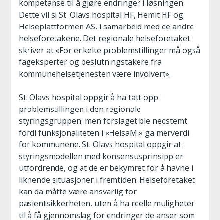
kompetanse til å gjøre endringer i løsningen.
Dette vil si St. Olavs hospital HF, Hemit HF og
Helseplattformen AS, i samarbeid med de andre
helseforetakene. Det regionale helseforetaket
skriver at «For enkelte problemstillinger må også
fageksperter og beslutningstakere fra
kommunehelsetjenesten være involvert».
St. Olavs hospital oppgir å ha tatt opp
problemstillingen i den regionale
styringsgruppen, men forslaget ble nedstemt
fordi funksjonaliteten i «HelsaMi» ga merverdi
for kommunene. St. Olavs hospital oppgir at
styringsmodellen med konsensusprinsipp er
utfordrende, og at de er bekymret for å havne i
liknende situasjoner i fremtiden. Helseforetaket
kan da måtte være ansvarlig for
pasientsikkerheten, uten å ha reelle muligheter
til å få gjennomslag for endringer de anser som