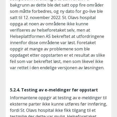
bakgrunn av dette ble det satt opp fire områder
som måtte forbedres, og ny dato for go-live ble
satt til 12. november 2022. St. Olavs hospital
oppga at noen av områdene ikke kunne
verifiseres av helseforetaket selv, men at
Helseplattformen AS bekreftet at utfordringene
innenfor disse områdene var løst. Foretaket
oppgir at mange av problemene som ble
oppdaget etter oppstarten er et resultat av slike
feil som var bekreftet løst, men som likevel ikke
var rettet i den endelige versjonen av løsningen.
5.2.4. Testing av e-meldinger før oppstart
Informantene oppgir at testing av e-meldinger til
eksterne parter ikke kunne utføres før innføring,
fordi St. Olavs hospital ikke fikk tilgang til et
testmiljø der dette var mulig. Helseforetaket