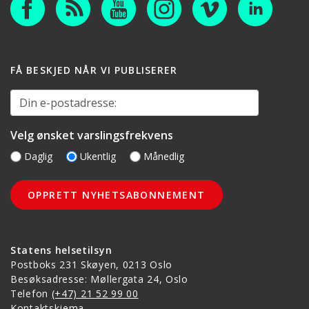
FÅ BESKJED NÅR VI PUBLISERER
Din e-postadresse:
Velg ønsket varslingsfrekvens
Daglig
Ukentlig
Månedlig
Statens helsetilsyn
Postboks 231 Skøyen, 0213 Oslo
Besøksadresse: Møllergata 24, Oslo
Telefon
(+47) 21 52 99 00
Kontaktskjema