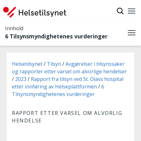
Vis søkef
Nav
Luk
Innhold
6 Tilsynsmyndighetenes vurderinger
Me
Du er her:
Helsetilsynet
Tilsyn
Avgjørelser i tilsynssaker
og rapporter etter varsel om alvorlige hendelser
2023
Rapport fra tilsyn ved St. Olavs hospital
etter innføring av Helseplattformen
6
Tilsynsmyndighetenes vurderinger
RAPPORT ETTER VARSEL OM ALVORLIG
HENDELSE