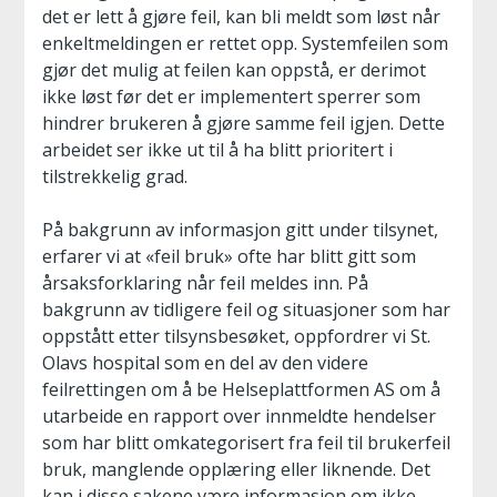
det er lett å gjøre feil, kan bli meldt som løst når
enkeltmeldingen er rettet opp. Systemfeilen som
gjør det mulig at feilen kan oppstå, er derimot
ikke løst før det er implementert sperrer som
hindrer brukeren å gjøre samme feil igjen. Dette
arbeidet ser ikke ut til å ha blitt prioritert i
tilstrekkelig grad.
På bakgrunn av informasjon gitt under tilsynet,
erfarer vi at «feil bruk» ofte har blitt gitt som
årsaksforklaring når feil meldes inn. På
bakgrunn av tidligere feil og situasjoner som har
oppstått etter tilsynsbesøket, oppfordrer vi St.
Olavs hospital som en del av den videre
feilrettingen om å be Helseplattformen AS om å
utarbeide en rapport over innmeldte hendelser
som har blitt omkategorisert fra feil til brukerfeil
bruk, manglende opplæring eller liknende. Det
kan i disse sakene være informasjon om ikke