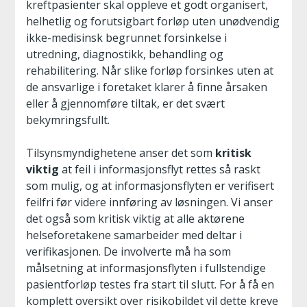
kreftpasienter skal oppleve et godt organisert,
helhetlig og forutsigbart forløp uten unødvendig
ikke-medisinsk begrunnet forsinkelse i
utredning, diagnostikk, behandling og
rehabilitering. Når slike forløp forsinkes uten at
de ansvarlige i foretaket klarer å finne årsaken
eller å gjennomføre tiltak, er det svært
bekymringsfullt.
Tilsynsmyndighetene anser det som
kritisk
viktig
at feil i informasjonsflyt rettes så raskt
som mulig, og at informasjonsflyten er verifisert
feilfri før videre innføring av løsningen. Vi anser
det også som kritisk viktig at alle aktørene
helseforetakene samarbeider med deltar i
verifikasjonen. De involverte må ha som
målsetning at informasjonsflyten i fullstendige
pasientforløp testes fra start til slutt. For å få en
komplett oversikt over risikobildet vil dette kreve