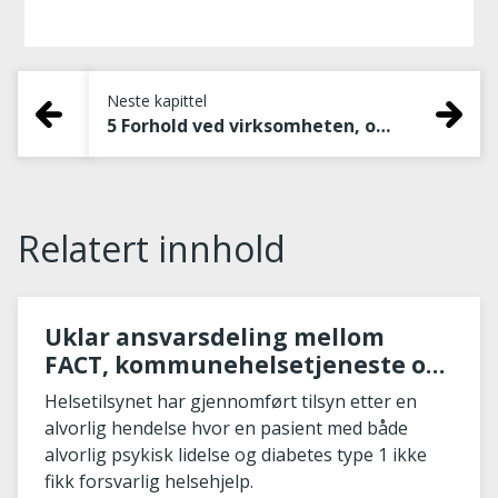
Neste kapittel
5 Forhold ved virksomheten, organisering, prosedyrer, rutiner og praksis
Relatert innhold
Uklar ansvarsdeling mellom
FACT, kommunehelsetjeneste og
spesialisthelsetjeneste går ut
Helsetilsynet har gjennomført tilsyn etter en
over pasientsikkerheten
alvorlig hendelse hvor en pasient med både
alvorlig psykisk lidelse og diabetes type 1 ikke
fikk forsvarlig helsehjelp.