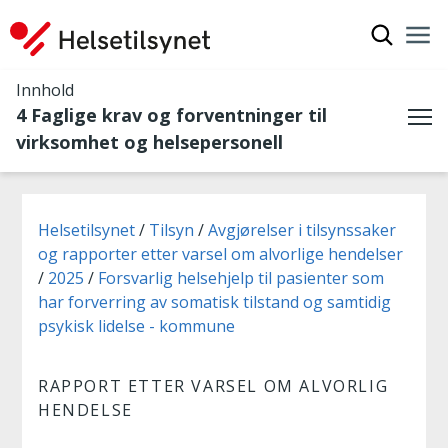
Vis søkef
Nav
Luk
Innhold
4 Faglige krav og forventninger til
Me
virksomhet og helsepersonell
Du er her:
Helsetilsynet
Tilsyn
Avgjørelser i tilsynssaker
og rapporter etter varsel om alvorlige hendelser
2025
Forsvarlig helsehjelp til pasienter som
har forverring av somatisk tilstand og samtidig
psykisk lidelse - kommune
RAPPORT ETTER VARSEL OM ALVORLIG
HENDELSE