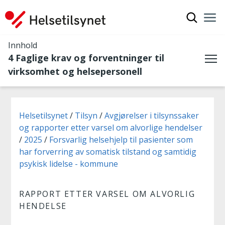
Vis søkef
Nav
Luk
Innhold
4 Faglige krav og forventninger til
Me
virksomhet og helsepersonell
Du er her:
Helsetilsynet
Tilsyn
Avgjørelser i tilsynssaker
og rapporter etter varsel om alvorlige hendelser
2025
Forsvarlig helsehjelp til pasienter som
har forverring av somatisk tilstand og samtidig
psykisk lidelse - kommune
RAPPORT ETTER VARSEL OM ALVORLIG
HENDELSE