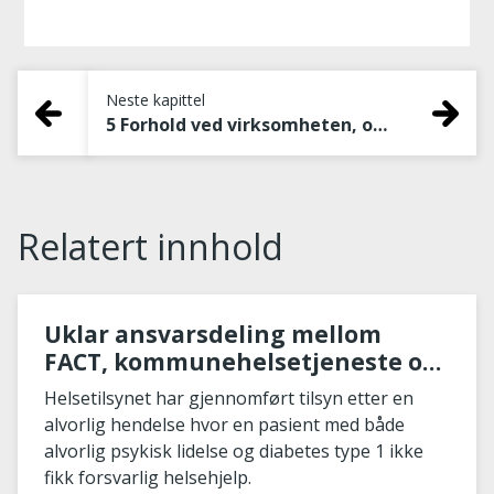
Neste kapittel
5 Forhold ved virksomheten, organisering, prosedyrer, rutiner og praksis
Relatert innhold
Uklar ansvarsdeling mellom
FACT, kommunehelsetjeneste og
spesialisthelsetjeneste går ut
Helsetilsynet har gjennomført tilsyn etter en
over pasientsikkerheten
alvorlig hendelse hvor en pasient med både
alvorlig psykisk lidelse og diabetes type 1 ikke
fikk forsvarlig helsehjelp.