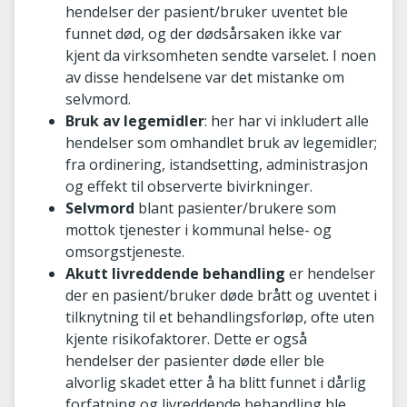
hendelser der pasient/bruker uventet ble
funnet død, og der dødsårsaken ikke var
kjent da virksomheten sendte varselet. I noen
av disse hendelsene var det mistanke om
selvmord.
Bruk av legemidler
: her har vi inkludert alle
hendelser som omhandlet bruk av legemidler;
fra ordinering, istandsetting, administrasjon
og effekt til observerte bivirkninger.
Selvmord
blant pasienter/brukere som
mottok tjenester i kommunal helse- og
omsorgstjeneste.
Akutt livreddende behandling
er hendelser
der en pasient/bruker døde brått og uventet i
tilknytning til et behandlingsforløp, ofte uten
kjente risikofaktorer. Dette er også
hendelser der pasienter døde eller ble
alvorlig skadet etter å ha blitt funnet i dårlig
forfatning og livreddende behandling ble