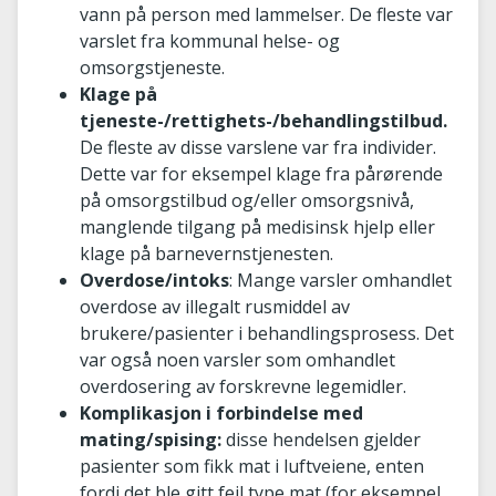
vann på person med lammelser. De fleste var
varslet fra kommunal helse- og
omsorgstjeneste.
Klage på
tjeneste-/rettighets-/behandlingstilbud.
De fleste av disse varslene var fra individer.
Dette var for eksempel klage fra pårørende
på omsorgstilbud og/eller omsorgsnivå,
manglende tilgang på medisinsk hjelp eller
klage på barnevernstjenesten.
Overdose/intoks
: Mange varsler omhandlet
overdose av illegalt rusmiddel av
brukere/pasienter i behandlingsprosess. Det
var også noen varsler som omhandlet
overdosering av forskrevne legemidler.
Komplikasjon i forbindelse med
mating/spising:
disse hendelsen gjelder
pasienter som fikk mat i luftveiene, enten
fordi det ble gitt feil type mat (for eksempel