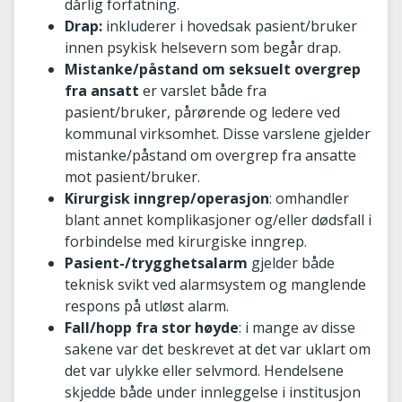
dårlig forfatning.
Drap:
inkluderer i hovedsak pasient/bruker
innen psykisk helsevern som begår drap.
Mistanke/påstand om seksuelt overgrep
fra ansatt
er varslet både fra
pasient/bruker, pårørende og ledere ved
kommunal virksomhet. Disse varslene gjelder
mistanke/påstand om overgrep fra ansatte
mot pasient/bruker.
Kirurgisk inngrep/operasjon
: omhandler
blant annet komplikasjoner og/eller dødsfall i
forbindelse med kirurgiske inngrep.
Pasient-/trygghetsalarm
gjelder både
teknisk svikt ved alarmsystem og manglende
respons på utløst alarm.
Fall/hopp fra stor høyde
: i mange av disse
sakene var det beskrevet at det var uklart om
det var ulykke eller selvmord. Hendelsene
skjedde både under innleggelse i institusjon