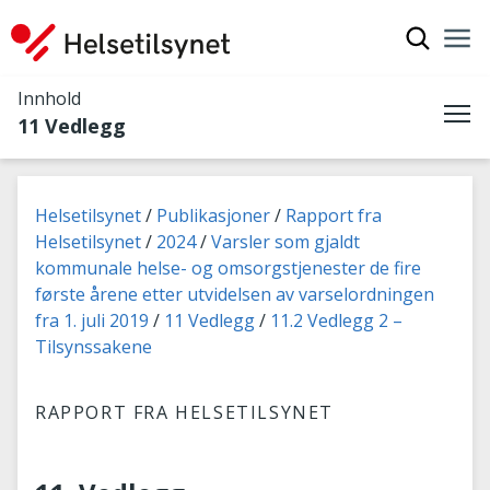
Vis søkef
Nav
Luk
Innhold
11 Vedlegg
Me
Du er her:
Helsetilsynet
Publikasjoner
Rapport fra
Helsetilsynet
2024
Varsler som gjaldt
kommunale helse- og omsorgstjenester de fire
første årene etter utvidelsen av varselordningen
fra 1. juli 2019
11 Vedlegg
11.2 Vedlegg 2 –
Tilsynssakene
RAPPORT FRA HELSETILSYNET