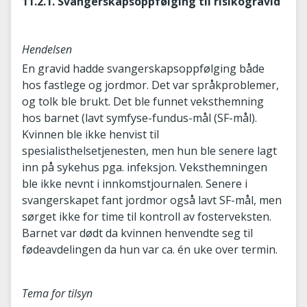
11.2.1. Svangerskapsoppfølging til risikogravid
Hendelsen
En gravid hadde svangerskapsoppfølging både
hos fastlege og jordmor. Det var språkproblemer,
og tolk ble brukt. Det ble funnet veksthemning
hos barnet (lavt symfyse-fundus-mål (SF-mål).
Kvinnen ble ikke henvist til
spesialisthelsetjenesten, men hun ble senere lagt
inn på sykehus pga. infeksjon. Veksthemningen
ble ikke nevnt i innkomstjournalen. Senere i
svangerskapet fant jordmor også lavt SF-mål, men
sørget ikke for time til kontroll av fosterveksten.
Barnet var dødt da kvinnen henvendte seg til
fødeavdelingen da hun var ca. én uke over termin.
Tema for tilsyn