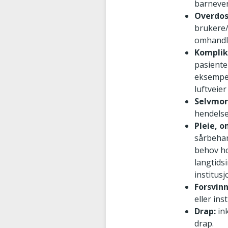
barnever
Overdos
brukere/
omhandle
Komplik
pasienter
eksempel
luftveie
Selvmor
hendelse
Pleie, o
sårbehan
behov h
langtids
institusj
Forsvin
eller ins
Drap:
in
drap.