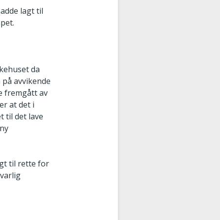
dde lagt til
pet.
sykehuset da
n på avvikende
e fremgått av
r at det i
til det lave
 ny
 til rette for
varlig