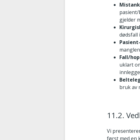
Mistank
pasient/
gjelder 
Kirurgi
dødsfall
Pasient
manglend
Fall/hop
uklart o
innlegge
Beltele
bruk av 
11.2. Ved
Vi presentere
først med en k