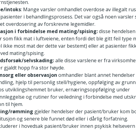
nstjenesten.
e/intoks
: Mange varsler omhandlet overdose av illegalt ru
pasienter i behandlingsprosess. Det var også noen varsler
t overdosering av forskrevne legemidler.
asjon i forbindelse med mating/spising:
disse hendelsen 
 som fikk mat i luftveiene, enten fordi det ble gitt feil type 
 ikke most mat der dette var bestemt) eller at pasienter fik
r ved mating/spising.
dsforsøk/selvskading:
alle disse varslene er fra virksomh
r gjaldt hopp fra stor høyde.
msorg eller observasjon
omhandler blant annet hendelser k
dling, hjelp til personlig stell/hygiene, oppfølging av gru
os utviklingshemmet bruker, ernæringsoppfølging under
innleggelse og rutiner for veiledning i forbindelse med utskr
on til hjem.
ning/rømming
gjelder hendelser der pasient/bruker kom bo
titusjon og senere ble funnet død eller i dårlig forfatning.
kluderer i hovedsak pasient/bruker innen psykisk helsever