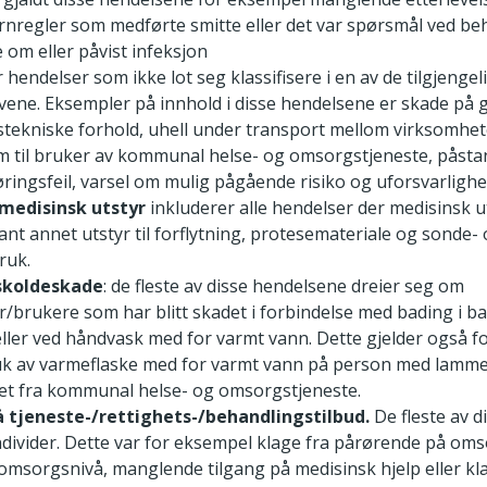
rnregler som medførte smitte eller det var spørsmål ved be
 om eller påvist infeksjon
 hendelser som ikke lot seg klassifisere i en av de tilgjengel
ivene. Eksempler på innhold i disse hendelsene er skade på 
tekniske forhold, uhell under transport mellom virksomhete
m til bruker av kommunal helse- og omsorgstjeneste, påst
øringsfeil, varsel om mulig pågående risiko og uforsvarlighet
 medisinsk utstyr
inkluderer alle hendelser der medisinsk u
lant annet utstyr til forflytning, protesemateriale og sonde-
ruk.
skoldeskade
: de fleste av disse hendelsene dreier seg om
r/brukere som har blitt skadet i forbindelse med bading i b
eller ved håndvask med for varmt vann. Dette gjelder også 
uk av varmeflaske med for varmt vann på person med lammel
let fra kommunal helse- og omsorgstjeneste.
å tjeneste-/rettighets-/behandlingstilbud.
De fleste av d
individer. Dette var for eksempel klage fra pårørende på om
 omsorgsnivå, manglende tilgang på medisinsk hjelp eller kl