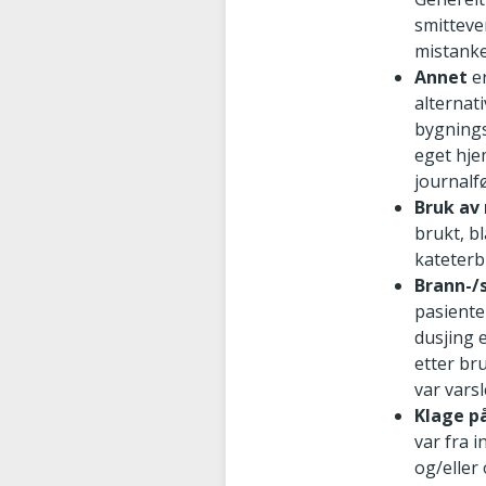
smitteve
mistanke
Annet
er
alternat
bygnings
eget hje
journalf
Bruk av
brukt, b
kateterb
Brann-/
pasiente
dusjing 
etter br
var vars
Klage p
var fra 
og/eller