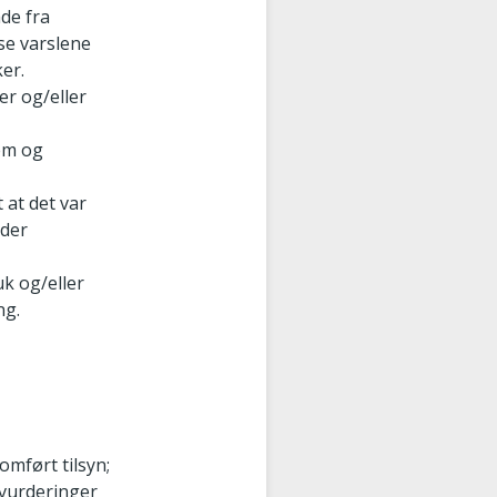
åde fra
se varslene
er.
er og/eller
tem og
 at det var
nder
k og/eller
ng.
mført tilsyn;
 vurderinger