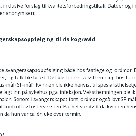
 inklusive forslag til kvalitetsforbedringstiltak. Datoer og i
er anonymisert.
ngerskapsoppfølging til risikogravid
de svangerskapsoppfølging både hos fastlege og jordmor. 
r, og tolk ble brukt. Det ble funnet veksthemning hos barne
-mål (SF-mål). Kvinnen ble ikke henvist til spesialisthelset
e lagt inn på sykehus pga. infeksjon. Veksthemningen ble ik
alen. Senere i svangerskapet fant jordmor også lavt SF-må
til kontroll av fosterveksten. Barnet var dødt da kvinnen hen
n da hun var ca. én uke over termin.
yn