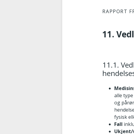
RAPPORT F
11. Ved
11.1. Ved
hendelse
Medisin
alle typ
og pårør
hendelse
fysisk e
Fall
inklu
Ukjent/