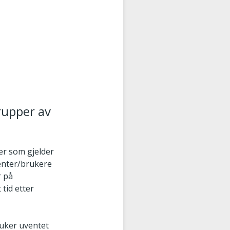
rupper av
ser som gjelder
ienter/brukere
r på
 tid etter
ruker uventet