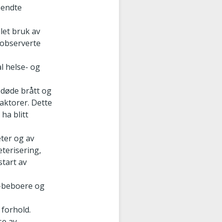
sendte
let bruk av
l observerte
l helse- og
 døde brått og
faktorer. Dette
ha blitt
eter og av
terisering,
start av
/-beboere og
 forhold.
se av