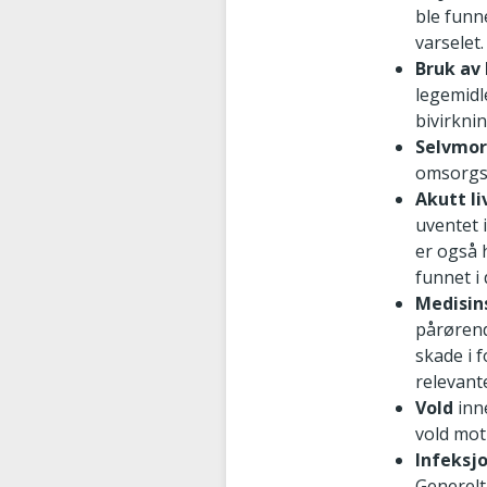
ble funn
varselet
Bruk av
legemidle
bivirkni
Selvmo
omsorgst
Akutt l
uventet i
er også h
funnet i
Medisin
pårørend
skade i f
relevant
Vold
inn
vold mot
Infeksj
Generelt