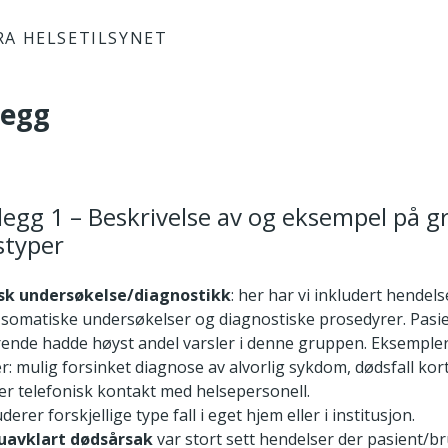
RA HELSETILSYNET
legg
legg 1 – Beskrivelse av og eksempel på g
styper
sk undersøkelse/diagnostikk
: her har vi inkludert hendel
e somatiske undersøkelser og diagnostiske prosedyrer. Pas
ende hadde høyst andel varsler i denne gruppen. Eksemple
r: mulig forsinket diagnose av alvorlig sykdom, dødsfall kort
ller telefonisk kontakt med helsepersonell.
derer forskjellige type fall i eget hjem eller i institusjon.
uavklart dødsårsak
var stort sett hendelser der pasient/b