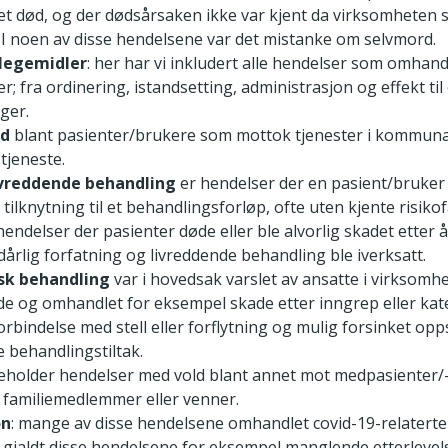
et død, og der dødsårsaken ikke var kjent da virksomheten 
. I noen av disse hendelsene var det mistanke om selvmord.
 legemidler
: her har vi inkludert alle hendelser som omhand
r; fra ordinering, istandsetting, administrasjon og effekt ti
nger.
rd
blant pasienter/brukere som mottok tjenester i kommuna
jeneste.
ivreddende behandling
er hendelser der en pasient/bruker
 tilknytning til et behandlingsforløp, ofte uten kjente risiko
endelser der pasienter døde eller ble alvorlig skadet etter å 
 dårlig forfatning og livreddende behandling ble iverksatt.
sk behandling
var i hovedsak varslet av ansatte i virksomh
e og omhandlet for eksempel skade etter inngrep eller kate
orbindelse med stell eller forflytning og mulig forsinket opp
e behandlingstiltak.
eholder hendelser med vold blant annet mot medpasienter
 familiemedlemmer eller venner.
on
: mange av disse hendelsene omhandlet covid-19-relaterte
 gjaldt disse hendelsene for eksempel manglende etterlevel