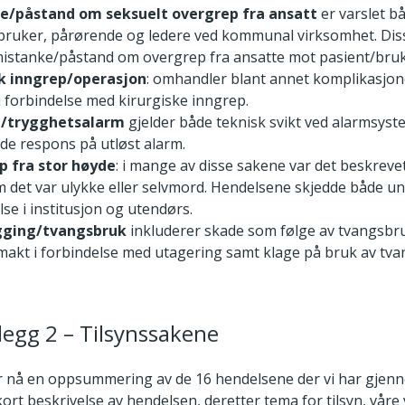
e/påstand om seksuelt overgrep fra ansatt
er varslet b
bruker, pårørende og ledere ved kommunal virksomhet. Dis
mistanke/påstand om overgrep fra ansatte mot pasient/bruk
sk inngrep/operasjon
: omhandler blant annet komplikasjon
 i forbindelse med kirurgiske inngrep.
-/trygghetsalarm
gjelder både teknisk svikt ved alarmsys
e respons på utløst alarm.
p fra stor høyde
: i mange av disse sakene var det beskrevet
m det var ulykke eller selvmord. Hendelsene skjedde både u
lse i institusjon og utendørs.
gging/tvangsbruk
inkluderer skade som følge av tvangsbru
makt i forbindelse med utagering samt klage på bruk av tva
legg 2 – Tilsynssakene
r nå en oppsummering av de 16 hendelsene der vi har gjenno
ort beskrivelse av hendelsen, deretter tema for tilsyn, våre