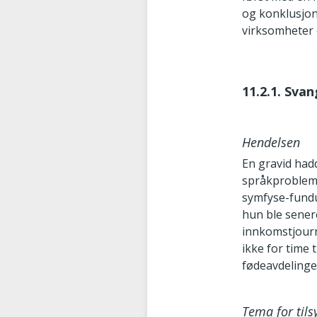
og konklusjon,
virksomheter 
11.2.1. Sva
Hendelsen
En gravid had
språkprobleme
symfyse-fundus
hun ble sener
innkomstjourn
ikke for time 
fødeavdelinge
Tema for tils