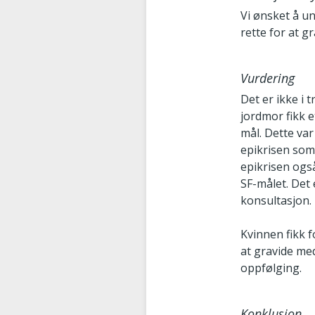
Vi ønsket å u
rette for at g
Vurdering
Det er ikke i 
jordmor fikk 
mål. Dette va
epikrisen som 
epikrisen også
SF-målet. Det 
konsultasjon.
Kvinnen fikk f
at gravide med
oppfølging.
Konklusjon