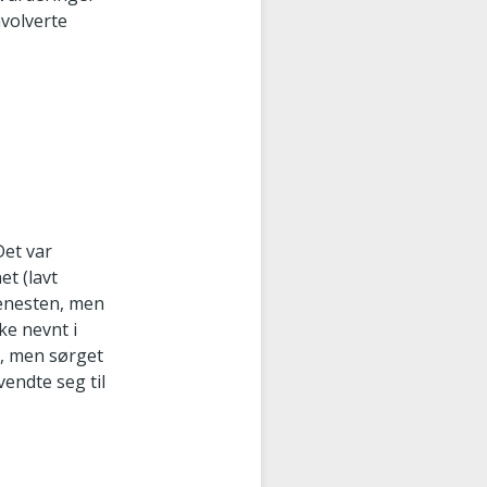
nvolverte
Det var
t (lavt
jenesten, men
ke nevnt i
l, men sørget
vendte seg til