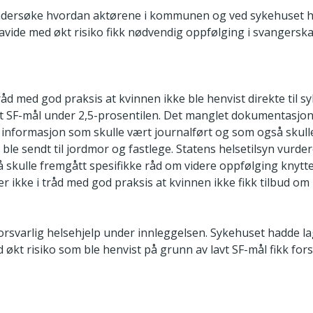
ndersøke hvordan aktørene i kommunen og ved sykehuset ha
ravide med økt risiko fikk nødvendig oppfølging i svangerska
tråd med god praksis at kvinnen ikke ble henvist direkte til 
et SF-mål under 2,5-prosentilen. Det manglet dokumentasjo
r informasjon som skulle vært journalført og som også skull
ble sendt til jordmor og fastlege. Statens helsetilsyn vurdere
 skulle fremgått spesifikke råd om videre oppfølging knyttet 
er ikke i tråd med god praksis at kvinnen ikke fikk tilbud om
orsvarlig helsehjelp under innleggelsen. Sykehuset hadde lagt
 økt risiko som ble henvist på grunn av lavt SF-mål fikk fors