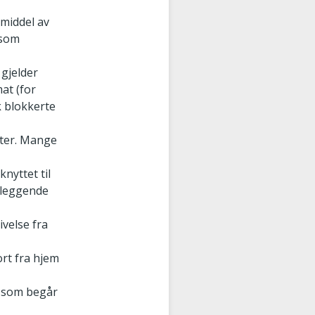
smiddel av
 som
gjelder
mat (for
k blokkerte
eter. Mange
nyttet til
nnleggende
ivelse fra
rt fra hjem
n som begår