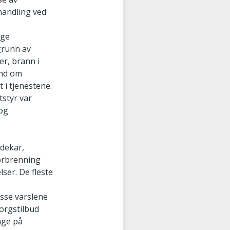
handling ved
ige
grunn av
r, brann i
and om
 i tjenestene.
tstyr var
 og
adekar,
forbrenning
ser. De fleste
isse varslene
sorgstilbud
age på