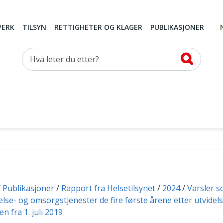
VERK
TILSYN
RETTIGHETER OG KLAGER
PUBLIKASJONER
Hva leter du etter?
Publikasjoner
Rapport fra Helsetilsynet
2024
Varsler s
se- og omsorgstjenester de fire første årene etter utvidel
n fra 1. juli 2019