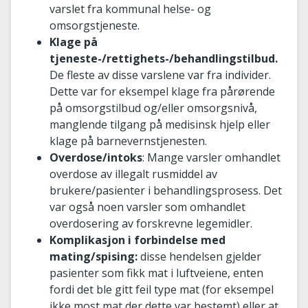
varslet fra kommunal helse- og
omsorgstjeneste.
Klage på
tjeneste-/rettighets-/behandlingstilbud.
De fleste av disse varslene var fra individer.
Dette var for eksempel klage fra pårørende
på omsorgstilbud og/eller omsorgsnivå,
manglende tilgang på medisinsk hjelp eller
klage på barnevernstjenesten.
Overdose/intoks
: Mange varsler omhandlet
overdose av illegalt rusmiddel av
brukere/pasienter i behandlingsprosess. Det
var også noen varsler som omhandlet
overdosering av forskrevne legemidler.
Komplikasjon i forbindelse med
mating/spising:
disse hendelsen gjelder
pasienter som fikk mat i luftveiene, enten
fordi det ble gitt feil type mat (for eksempel
ikke most mat der dette var bestemt) eller at