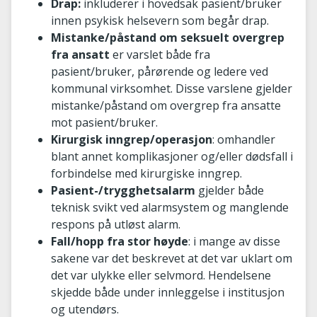
Drap:
inkluderer i hovedsak pasient/bruker
innen psykisk helsevern som begår drap.
Mistanke/påstand om seksuelt overgrep
fra ansatt
er varslet både fra
pasient/bruker, pårørende og ledere ved
kommunal virksomhet. Disse varslene gjelder
mistanke/påstand om overgrep fra ansatte
mot pasient/bruker.
Kirurgisk inngrep/operasjon
: omhandler
blant annet komplikasjoner og/eller dødsfall i
forbindelse med kirurgiske inngrep.
Pasient-/trygghetsalarm
gjelder både
teknisk svikt ved alarmsystem og manglende
respons på utløst alarm.
Fall/hopp fra stor høyde
: i mange av disse
sakene var det beskrevet at det var uklart om
det var ulykke eller selvmord. Hendelsene
skjedde både under innleggelse i institusjon
og utendørs.