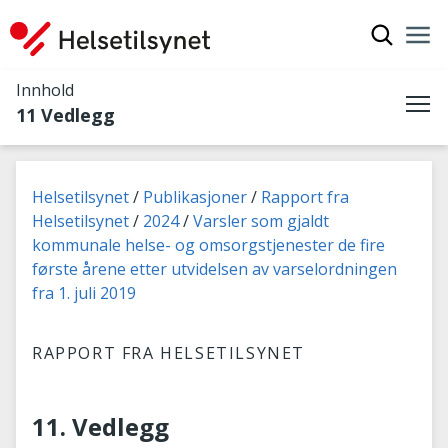
Vis søkef
Nav
Luk
Innhold
11 Vedlegg
Me
Du er her:
Helsetilsynet
Publikasjoner
Rapport fra
Helsetilsynet
2024
Varsler som gjaldt
kommunale helse- og omsorgstjenester de fire
første årene etter utvidelsen av varselordningen
fra 1. juli 2019
RAPPORT FRA HELSETILSYNET
11. Vedlegg