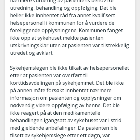
nærmere vurdering av pasientens behov for
utredning, behandling og oppfølging. Det ble
heller ikke innhentet råd fra annet kvalifisert
helsepersonell i kommunen for å vurdere de
foreliggende opplysningene. Kommunen fanget
ikke opp at sykehuset meldte pasienten
utskrivningsklar uten at pasienten var tilstrekkelig
utredet og avklart.
Sykehjemslegen ble ikke tilkalt av helsepersonellet
etter at pasienten var overført til
korttidsavdelingen på sykehjemmet. Det ble ikke
på annen måte forsøkt innhentet nærmere
informasjon om pasienten og opplysninger om
nødvendig videre oppfølging av henne. Det ble
ikke reagert på at den medikamentelle
behandlingen igangsatt av sykehuset var i strid
med gjeldende anbefalinger. Da pasienten ble
tilsett av sykehjemslege etter ett døgn, var