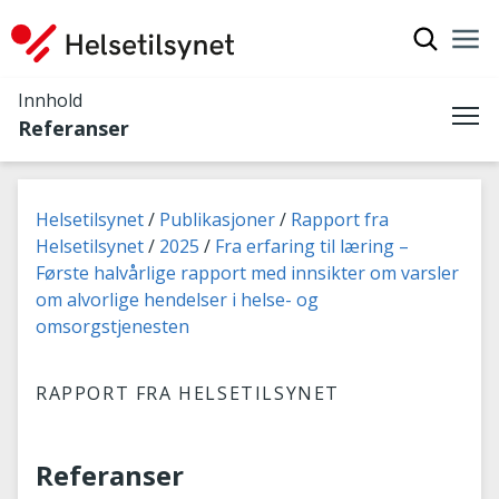
Vis søkef
Nav
Luk
Innhold
Referanser
Me
Du er her:
Helsetilsynet
Publikasjoner
Rapport fra
Helsetilsynet
2025
Fra erfaring til læring –
Første halvårlige rapport med innsikter om varsler
om alvorlige hendelser i helse- og
omsorgstjenesten
RAPPORT FRA HELSETILSYNET
Referanser