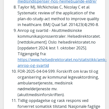
medisindispenser-hos-heimebuande-eldre/
Taylor MJ, McNicholas C, Nicolay C et al.
Systematic review of the application of the
plan-do-study-act method to improve quality
in healthcare. BMJ Qual Saf. 2014;23(4):290-8.
Anrop og svartid - Akuttmedisinske
kommunikasjonssentraler. Helsedirektoratet.
[nettdokument]. Oslo: helsedirektoratet.no
[oppdatert 2024; lest 1. oktober 2025].
Tilgjengelig fra:
https://www.helsedirektoratet.no/statistikk/amk-
anrop-og-svartid
FOR-2025-04-04-599. Forskrift om krav til og
organisering av kommunal legevaktordning,
ambulansetjeneste, medisinsk
nødmeldetjeneste mv.
(akuttmedisinforskriften).
Tidlig oppdagelse og rask respons ved
forverret somatisk tilstand.
Nasjonale faglige