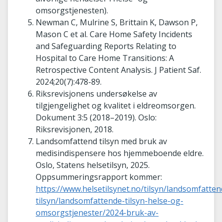
omsorgstjenesten).
Newman C, Mulrine S, Brittain K, Dawson P,
Mason C et al. Care Home Safety Incidents
and Safeguarding Reports Relating to
Hospital to Care Home Transitions: A
Retrospective Content Analysis.
J Patient Saf.
2024;20(7):478-89.
Riksrevisjonens undersøkelse av
tilgjengelighet og kvalitet i eldreomsorgen.
Dokument 3:5 (2018–2019). Oslo:
Riksrevisjonen, 2018.
Landsomfattend tilsyn med bruk av
medisindispensere hos hjemmeboende eldre.
Oslo, Statens helsetilsyn, 2025.
Oppsummeringsrapport kommer:
https://www.helsetilsynet.no/tilsyn/landsomfatten
tilsyn/landsomfattende-tilsyn-helse-og-
omsorgstjenester/2024-bruk-av-