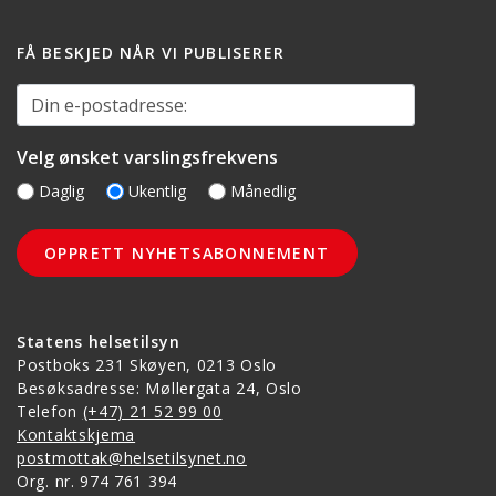
FÅ BESKJED NÅR VI PUBLISERER
Din e-postadresse:
Velg ønsket varslingsfrekvens
Daglig
Ukentlig
Månedlig
Statens helsetilsyn
Postboks 231 Skøyen, 0213 Oslo
Besøksadresse: Møllergata 24, Oslo
Telefon
(+47) 21 52 99 00
Kontaktskjema
postmottak@helsetilsynet.no
Org. nr. 974 761 394