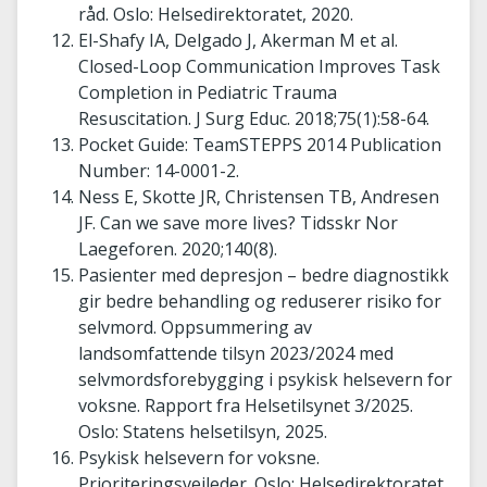
råd. Oslo: Helsedirektoratet, 2020.
El-Shafy IA, Delgado J, Akerman M et al.
Closed-Loop Communication Improves Task
Completion in Pediatric Trauma
Resuscitation.
J Surg Educ. 2018;75(1):58-64.
Pocket Guide: TeamSTEPPS 2014 Publication
Number: 14-0001-2.
Ness E, Skotte JR, Christensen TB, Andresen
JF. Can we save more lives?
Tidsskr Nor
Laegeforen. 2020;140(8).
Pasienter med depresjon – bedre diagnostikk
gir bedre behandling og reduserer risiko for
selvmord. Oppsummering av
landsomfattende tilsyn 2023/2024 med
selvmordsforebygging i psykisk helsevern for
voksne. Rapport fra Helsetilsynet 3/2025.
Oslo: Statens helsetilsyn, 2025.
Psykisk helsevern for voksne.
Prioriteringsveileder. Oslo: Helsedirektoratet,