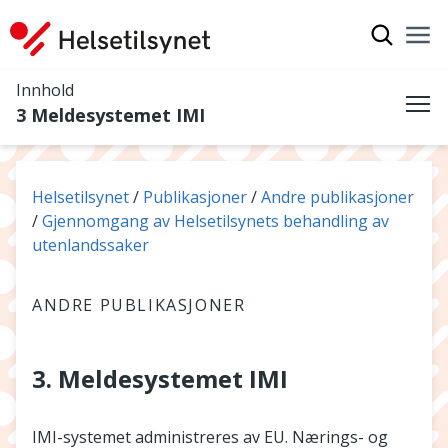
Vis søkef
Nav
Luk
Innhold
3 Meldesystemet IMI
Me
Du er her:
Helsetilsynet
Publikasjoner
Andre publikasjoner
Gjennomgang av Helsetilsynets behandling av
utenlandssaker
ANDRE PUBLIKASJONER
3. Meldesystemet IMI
IMI-systemet administreres av EU. Nærings- og