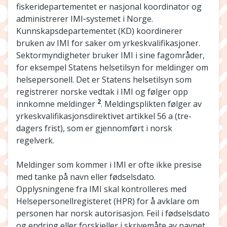
fiskeridepartementet er nasjonal koordinator og
administrerer IMI‑systemet i Norge.
Kunnskapsdepartementet (KD) koordinerer
bruken av IMI for saker om yrkeskvalifikasjoner.
Sektormyndigheter bruker IMI i sine fagområder,
for eksempel Statens helsetilsyn for meldinger om
helsepersonell. Det er Statens helsetilsyn som
registrerer norske vedtak i IMI og følger opp
2
innkomne meldinger
. Meldingsplikten følger av
yrkeskvalifikasjonsdirektivet artikkel 56 a (tre-
dagers frist), som er gjennomført i norsk
regelverk.
Meldinger som kommer i IMI er ofte ikke presise
med tanke på navn eller fødselsdato.
Opplysningene fra IMI skal kontrolleres med
Helsepersonellregisteret (HPR) for å avklare om
personen har norsk autorisasjon. Feil i fødselsdato
og endring eller forskjeller i skrivemåte av navnet