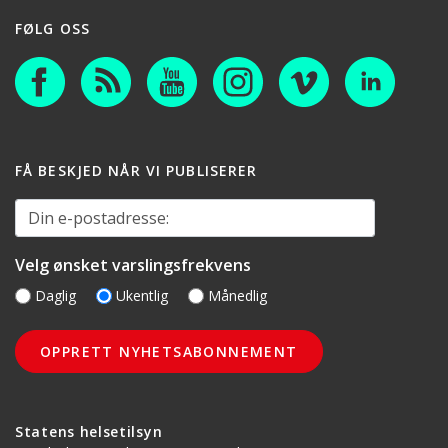
FØLG OSS
FÅ BESKJED NÅR VI PUBLISERER
Din e-postadresse:
Velg ønsket varslingsfrekvens
Daglig
Ukentlig
Månedlig
Statens helsetilsyn