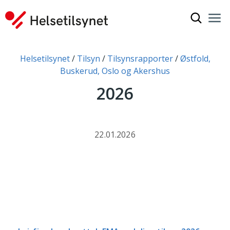
Vis søkef
Nav
Luk
Du er her:
Helsetilsynet
Tilsyn
Tilsynsrapporter
Østfold,
Buskerud, Oslo og Akershus
2026
22.01.2026